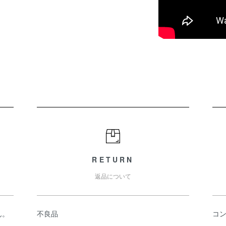
RETURN
返品について
ん。
不良品
コ