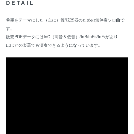
DETAIL
希望をテーマにした（主に）管/弦楽器のための無伴奏ソロ曲で
す。
販売PDFデータにはInC（高音＆低音）/InB/InEs/InF/があり
ほぼどの楽器でも演奏できるようになっています。