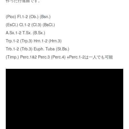
作った行進曲です。
(Picc) Fl.1-2 (Ob.) (Bsn.)
(EsCl.) Cl.1-2 (Cl.3) (BsCl.)
A.Sx.1-2 T.Sx. (B.Sx.)
Trp.1-2 (Trp.3) Hrn.1-2 (Hrn.3)
Trb.1-2 (Trb.3) Euph. Tuba (St.Bs.)
(Timp.) Perc.1&2 Perc.3 (Perc.4) ※Perc.1-2は一人でも可能